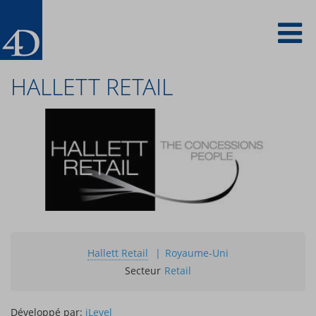
Skip
To
to
main
content
na
HALLETT RETAIL
Hallett Retail
Royaume-Uni
Secteur
Retail
Développé par:
iLevel