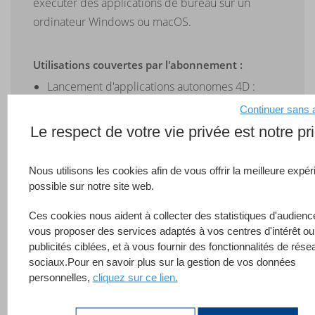
exécuter des applications de bureau sur un
ordinateur Windows ou macOS.
Utilisations couvertes par l'abonnement :
Lancement d'applications autonomes 4D :
exécuter des applications double-cliquables
Continuer sans 
créées avec 4D
Le respect de votre vie privée est notre pri
Lancement d'applications interprétées :
accéder aux applications 4D interprétées,
Nous utilisons les cookies afin de vous offrir la meilleure expé
facilitant le développement et le débogage en
possible sur notre site web.
temps réel.
Ces cookies nous aident à collecter des statistiques d'audienc
Lancement d'applications compilées : accéder
vous proposer des services adaptés à vos centres d'intérêt ou
aux applications 4D compilées
publicités ciblées, et à vous fournir des fonctionnalités de rése
Connexion à des bases de données externes :
sociaux.Pour en savoir plus sur la gestion de vos données
connexion à distance à une base de données
personnelles,
cliquez sur ce lien.
non 4D ou à une base de données 4D via
le Remote Datastore d'
ORDA
, ce qui élargit les