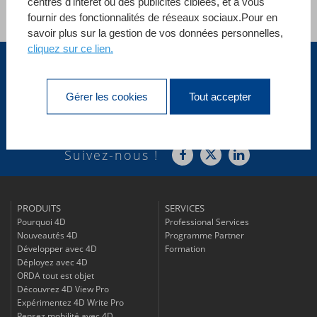
centres d'intérêt ou des publicités ciblées, et à vous
fournir des fonctionnalités de réseaux sociaux.Pour en
Voir toutes les références
savoir plus sur la gestion de vos données personnelles,
cliquez sur ce lien.
Canada (FR)
Gérer les cookies
Tout accepter
Abonnez-vous à
notre newsletter
Suivez-nous !
PRODUITS
SERVICES
Pourquoi 4D
Professional Services
Nouveautés 4D
Programme Partner
Développer avec 4D
Formation
Déployez avec 4D
ORDA tout est objet
Découvrez 4D View Pro
Expérimentez 4D Write Pro
Pensez mobilité avec 4D