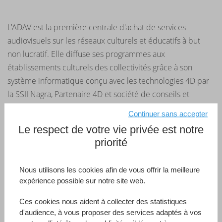
L'ADAV est la première centrale d'achat de services
audiovisuels sur les réseaux culturels et éducatifs à but
non lucratif. Elle diffuse ses programmes aux
établissements culturels des collectivités grâce à son
système informatique conçu avec les technologies 4D par
la SSII Nagra, Partenaire 4D et société de conseils et
d’ingénierie informatique dans les domaines de
Continuer sans accepter
l’audiovisuel et de la communication. L’ADAV gère près de
Le respect de votre vie privée est notre
70 000 références et approvisionne quelques 10 000
priorité
clients : bibliothèques et médiathèques, établissements
scolaires, centres culturels à l’étranger, associations … Trois
Nous utilisons les cookies afin de vous offrir la meilleure
applications 4D (Catalogues, Gestion, site Web) couvrent
expérience possible sur notre site web.
toutes les activités internes et externes de l’association et
sont utilisées par des centaines d’utilisateurs.
Ces cookies nous aident à collecter des statistiques
d'audience, à vous proposer des services adaptés à vos