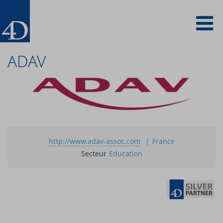
Skip
To
to
main
content
na
ADAV
http://www.adav-assoc.com
France
Secteur
Education